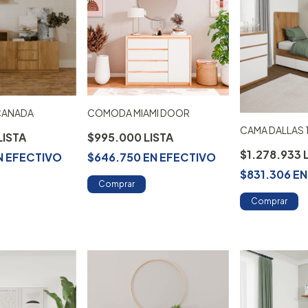
CANADA
COMODA MIAMI DOOR
CAMA DALLAS 
$995.000
$1.278.933
N
EFECTIVO
$646.750
EN
EFECTIVO
$831.306
E
Comprar
Comprar