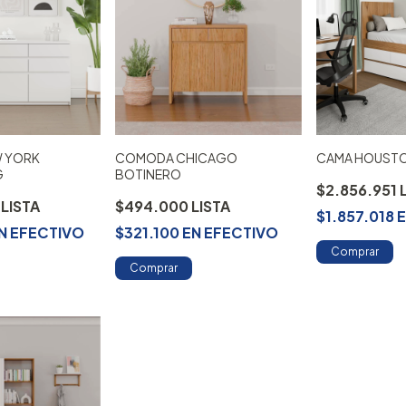
 YORK
CAMA HOUST
COMODA CHICAGO
G
BOTINERO
$2.856.951
0
$494.000
$1.857.018
N
EFECTIVO
$321.100
EN
EFECTIVO
Comprar
Comprar