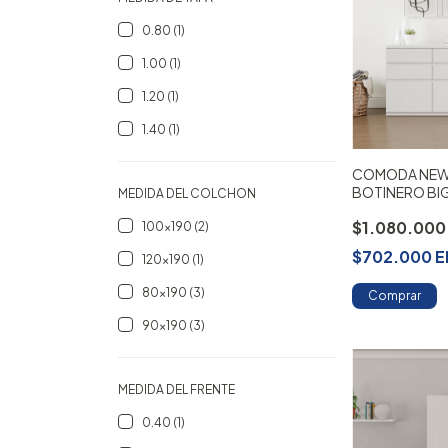
0.80 (1)
1.00 (1)
1.20 (1)
1.40 (1)
COMODA NEW
BOTINERO BI
MEDIDA DEL COLCHON
$1.080.00
100x190 (2)
$702.000
E
120x190 (1)
80x190 (3)
Comprar
90x190 (3)
MEDIDA DEL FRENTE
0.40 (1)