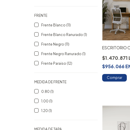
FRENTE
Frente Blanco (11)
Frente Blanco Ranurado (1)
Frente Negro (11)
ESCRITORIO 
Frente Negro Ranurado (1)
$1.470.871
Frente Paraiso (12)
$956.066
E
Comprar
MEDIDA DE FRENTE
0.80 (1)
1.00 (1)
1.20 (1)
MEDIDA DE TAPA