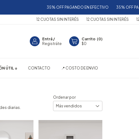
35% OFF PAGANDO EN EFECTIVO
35% OFF PAGANDO
12 CUOTAS SIN INTERÉS
12 CUOTAS SIN INTERÉS
12 CUOTA
Entrá
/
Carrito
(
0
)
Registráte
$0
N ÚTIL ↓
CONTACTO
📍 COSTO DE ENVIO
Ordenar por
es diarias.