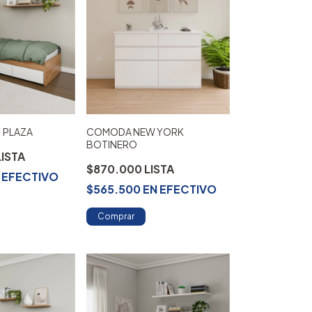
1 PLAZA
COMODA NEW YORK
BOTINERO
$870.000
N
EFECTIVO
$565.500
EN
EFECTIVO
Comprar