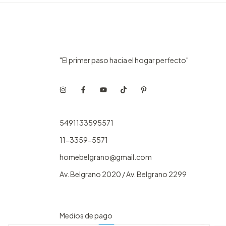
"El primer paso hacia el hogar perfecto"
5491133595571
11-3359-5571
homebelgrano@gmail.com
Av. Belgrano 2020 / Av. Belgrano 2299
Medios de pago