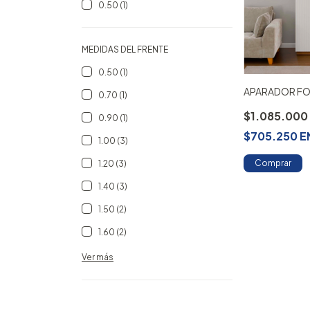
0.50 (1)
MEDIDAS DEL FRENTE
0.50 (1)
APARADOR FO
0.70 (1)
$1.085.00
0.90 (1)
$705.250
E
1.00 (3)
Comprar
1.20 (3)
1.40 (3)
1.50 (2)
1.60 (2)
Ver más