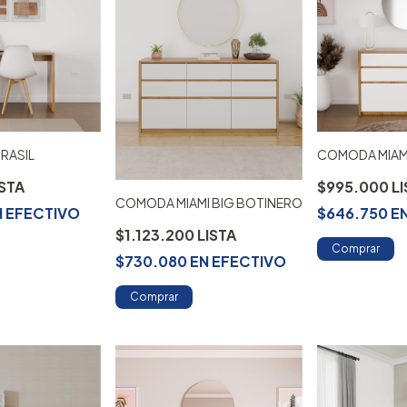
RASIL
COMODA MIAM
$995.000
COMODA MIAMI BIG BOTINERO
N
EFECTIVO
$646.750
E
$1.123.200
Comprar
$730.080
EN
EFECTIVO
Comprar