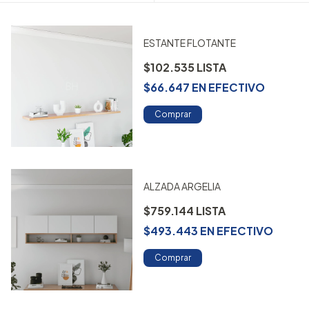
ESTANTE FLOTANTE
$102.535
$66.647
EN
EFECTIVO
Comprar
ALZADA ARGELIA
$759.144
$493.443
EN
EFECTIVO
Comprar