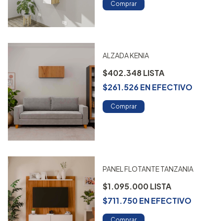
Comprar
ALZADA KENIA
$402.348
$261.526
EN
EFECTIVO
Comprar
PANEL FLOTANTE TANZANIA
$1.095.000
$711.750
EN
EFECTIVO
Comprar