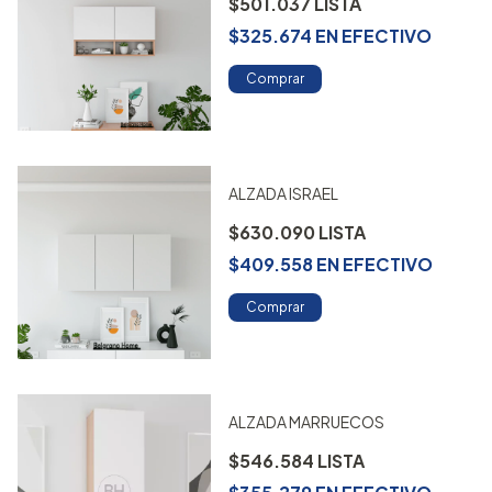
$501.037
$325.674
EN
EFECTIVO
Comprar
ALZADA ISRAEL
$630.090
$409.558
EN
EFECTIVO
Comprar
ALZADA MARRUECOS
$546.584