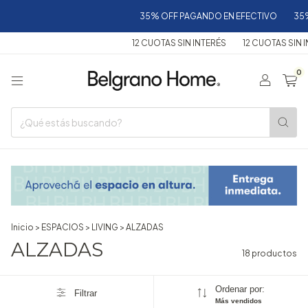
35% OFF PAGANDO EN EFECTIVO
35% OF
12 CUOTAS SIN INTERÉS
12 CUOTAS SIN INTE
0
Inicio
>
ESPACIOS
>
LIVING
>
ALZADAS
ALZADAS
18 productos
Ordenar por:
Filtrar
Más vendidos