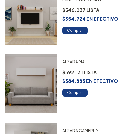
$546.037
$354.924
EN
EFECTIVO
Comprar
ALZADA MALI
$592.131
$384.885
EN
EFECTIVO
Comprar
ALZADA CAMERUN