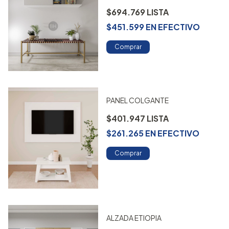
$694.769
$451.599
EN
EFECTIVO
Comprar
PANEL COLGANTE
$401.947
$261.265
EN
EFECTIVO
Comprar
ALZADA ETIOPIA