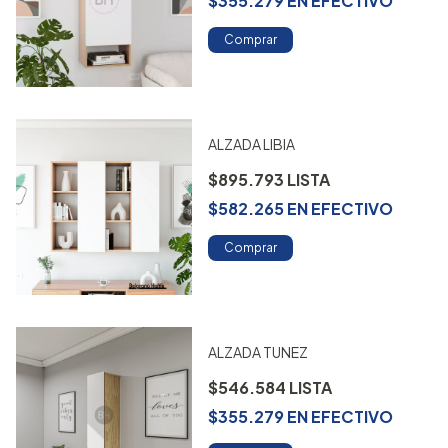
$355.279
EN
EFECTIVO
Comprar
ALZADA LIBIA
$895.793
$582.265
EN
EFECTIVO
Comprar
ALZADA TUNEZ
$546.584
$355.279
EN
EFECTIVO