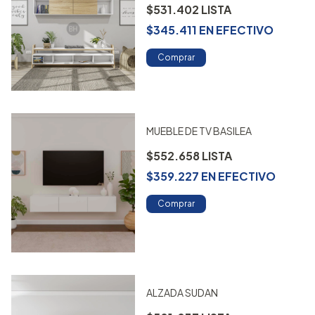
$531.402
$345.411
EN
EFECTIVO
Comprar
MUEBLE DE TV BASILEA
$552.658
$359.227
EN
EFECTIVO
Comprar
ALZADA SUDAN