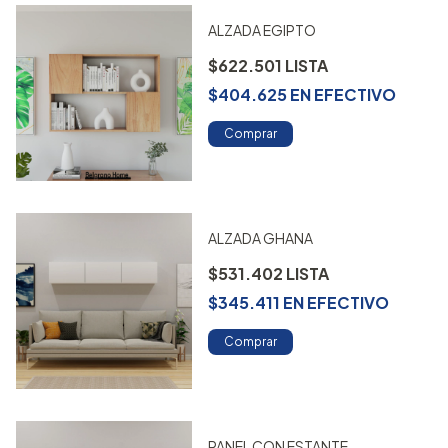
ALZADA EGIPTO
$622.501
$404.625
EN
EFECTIVO
Comprar
ALZADA GHANA
$531.402
$345.411
EN
EFECTIVO
Comprar
PANEL CON ESTANTE