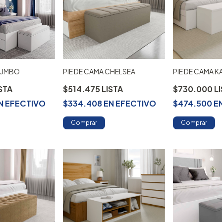
 DUMBO
PIE DE CAMA CHELSEA
PIE DE CAMA 
$514.475
$730.000
N
EFECTIVO
$334.408
EN
EFECTIVO
$474.500
E
Comprar
Comprar