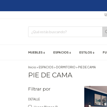
3
12 CUO
MUEBLES ↓
ESPACIOS ↓
ESTILOS ↓
FU
Inicio
>
ESPACIOS
>
DORMITORIO
>
PIE DE CAMA
PIE DE CAMA
Filtrar por
DETALLE