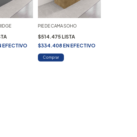
RIDGE
PIE DE CAMA SOHO
$514.475
N
EFECTIVO
$334.408
EN
EFECTIVO
Comprar