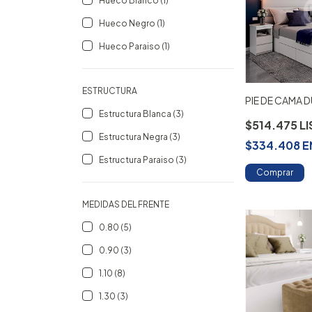
Hueco Blanco (1)
Hueco Negro (1)
Hueco Paraiso (1)
ESTRUCTURA
PIE DE CAMA
Estructura Blanca (3)
$514.475
Estructura Negra (3)
$334.408
E
Estructura Paraiso (3)
Comprar
MEDIDAS DEL FRENTE
0.80 (5)
0.90 (3)
1.10 (8)
1.30 (3)