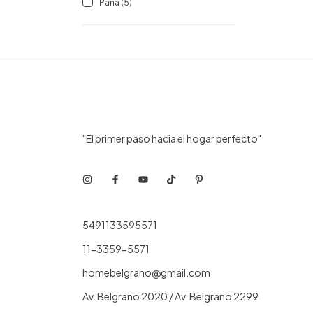
Pana (5)
"El primer paso hacia el hogar perfecto"
5491133595571
11-3359-5571
homebelgrano@gmail.com
Av. Belgrano 2020 / Av. Belgrano 2299