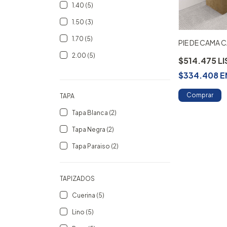
1.40 (5)
1.50 (3)
1.70 (5)
PIE DE CAMA 
2.00 (5)
$514.475
$334.408
E
Comprar
TAPA
Tapa Blanca (2)
Tapa Negra (2)
Tapa Paraiso (2)
TAPIZADOS
Cuerina (5)
Lino (5)