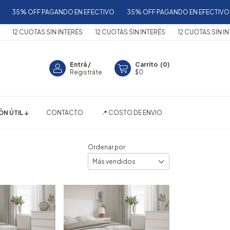
5% OFF PAGANDO EN EFECTIVO
35% OFF PAGANDO EN EFECTIVO
3
2 CUOTAS SIN INTERÉS
12 CUOTAS SIN INTERÉS
12 CUOTAS SIN INTERÉ
Entrá
/
Carrito
(
0
)
Registráte
$0
N ÚTIL ↓
CONTACTO
📍 COSTO DE ENVIO
Ordenar por