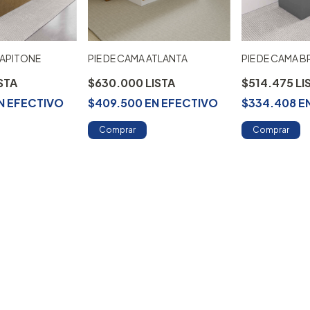
CAPITONE
PIE DE CAMA ATLANTA
PIE DE CAMA B
$630.000
$514.475
N
EFECTIVO
$409.500
EN
EFECTIVO
$334.408
E
Comprar
Comprar