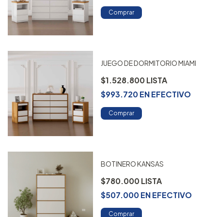
Comprar
JUEGO DE DORMITORIO MIAMI
$1.528.800
$993.720
EN
EFECTIVO
Comprar
BOTINERO KANSAS
$780.000
$507.000
EN
EFECTIVO
Comprar