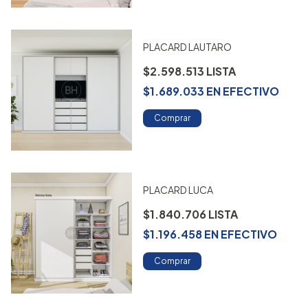
PLACARD LAUTARO
$2.598.513
$1.689.033
EN
EFECTIVO
Comprar
PLACARD LUCA
$1.840.706
$1.196.458
EN
EFECTIVO
Comprar