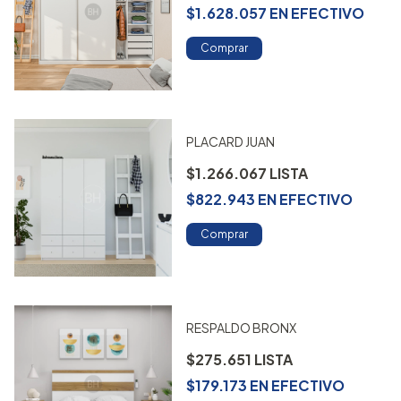
$1.628.057
EN
EFECTIVO
Comprar
PLACARD JUAN
$1.266.067
$822.943
EN
EFECTIVO
Comprar
RESPALDO BRONX
$275.651
$179.173
EN
EFECTIVO