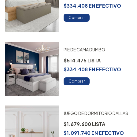
$334.408
EN
EFECTIVO
Comprar
PIE DE CAMA DUMBO
$514.475
$334.408
EN
EFECTIVO
Comprar
JUEGO DE DORMITORIO DALLAS
$1.679.600
$1.091.740
EN
EFECTIVO