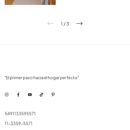
1
/
3
"El primer paso hacia el hogar perfecto"
5491133595571
11-3359-5571