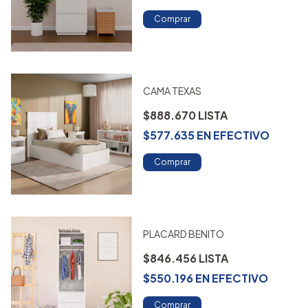
Comprar
CAMA TEXAS
$888.670
$577.635
EN
EFECTIVO
Comprar
PLACARD BENITO
$846.456
$550.196
EN
EFECTIVO
Comprar