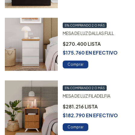
5%
COMPRANDO 2 O MÁS
MESA DE LUZ DALLAS FULL
$270.400
$175.760
EN
EFECTIVO
Comprar
5%
COMPRANDO 2 O MÁS
MESA DE LUZ FILADELFIA
$281.216
$182.790
EN
EFECTIVO
Comprar