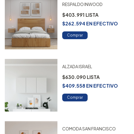
RESPALDO INWOOD
$403.991
$262.594
EN
EFECTIVO
Comprar
ALZADA ISRAEL
$630.090
$409.558
EN
EFECTIVO
Comprar
COMODA SAN FRANCISCO