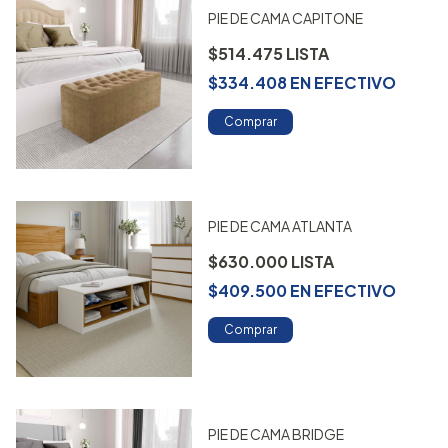
PIE DE CAMA CAPITONE
$514.475
$334.408
EN
EFECTIVO
Comprar
PIE DE CAMA ATLANTA
$630.000
$409.500
EN
EFECTIVO
Comprar
PIE DE CAMA BRIDGE