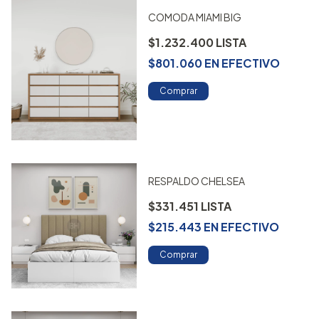
COMODA MIAMI BIG
$1.232.400
$801.060
EN
EFECTIVO
Comprar
RESPALDO CHELSEA
$331.451
$215.443
EN
EFECTIVO
Comprar