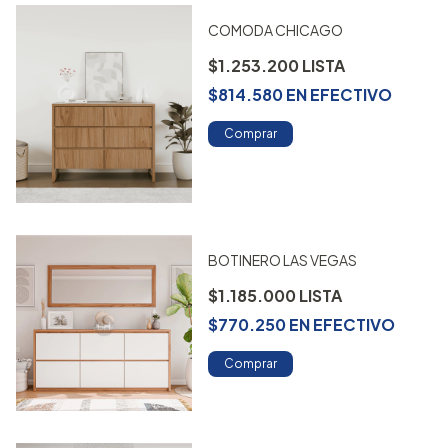
COMODA CHICAGO
$1.253.200
$814.580
EN
EFECTIVO
Comprar
BOTINERO LAS VEGAS
$1.185.000
$770.250
EN
EFECTIVO
Comprar