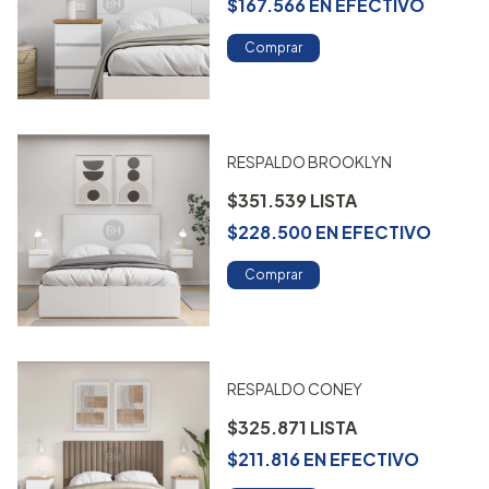
$167.566
EN
EFECTIVO
Comprar
RESPALDO BROOKLYN
$351.539
$228.500
EN
EFECTIVO
Comprar
RESPALDO CONEY
$325.871
$211.816
EN
EFECTIVO