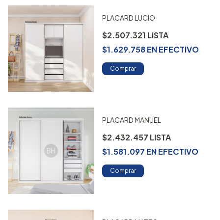
PLACARD LUCIO
$2.507.321
$1.629.758
EN
EFECTIVO
Comprar
PLACARD MANUEL
$2.432.457
$1.581.097
EN
EFECTIVO
Comprar