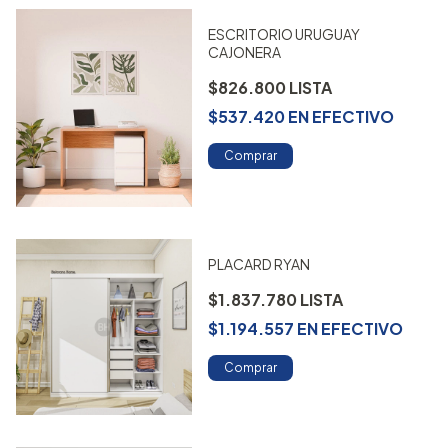
ESCRITORIO URUGUAY
CAJONERA
$826.800
$537.420
EN
EFECTIVO
Comprar
PLACARD RYAN
$1.837.780
$1.194.557
EN
EFECTIVO
Comprar