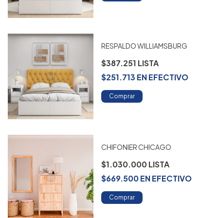
RESPALDO WILLIAMSBURG
$387.251
$251.713
EN
EFECTIVO
Comprar
CHIFONIER CHICAGO
$1.030.000
$669.500
EN
EFECTIVO
Comprar