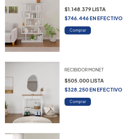
$1.148.379
$746.446
EN
EFECTIVO
Comprar
RECIBIDOR MONET
$505.000
$328.250
EN
EFECTIVO
Comprar