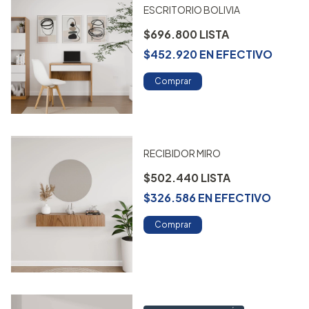
ESCRITORIO BOLIVIA
$696.800
$452.920
EN
EFECTIVO
Comprar
RECIBIDOR MIRO
$502.440
$326.586
EN
EFECTIVO
Comprar