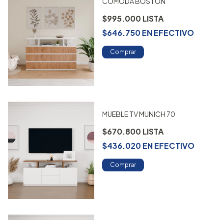
COMODA BOSTON
$995.000
$646.750
EN
EFECTIVO
Comprar
MUEBLE TV MUNICH 70
$670.800
$436.020
EN
EFECTIVO
Comprar