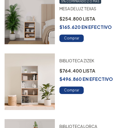
5%
COMPRANDO 2 O MÁS
MESA DE LUZ TEXAS
$254.800
$165.620
EN
EFECTIVO
Comprar
BIBLIOTECA ZIZEK
$764.400
$496.860
EN
EFECTIVO
Comprar
BIBLIOTECA LORCA