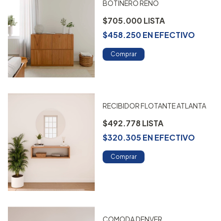
BOTINERO RENO
$705.000
$458.250
EN
EFECTIVO
Comprar
RECIBIDOR FLOTANTE ATLANTA
$492.778
$320.305
EN
EFECTIVO
Comprar
COMODA DENVER