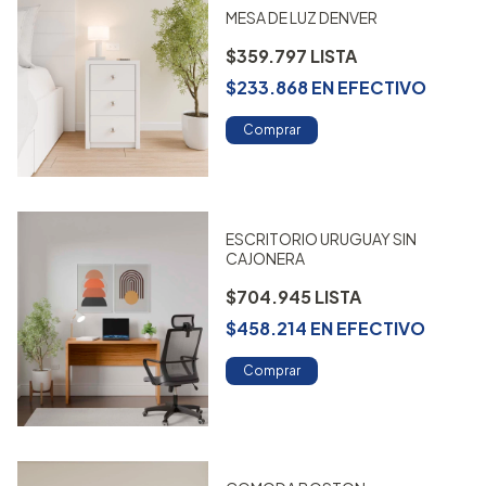
MESA DE LUZ DENVER
$359.797
$233.868
EN
EFECTIVO
Comprar
ESCRITORIO URUGUAY SIN
CAJONERA
$704.945
$458.214
EN
EFECTIVO
Comprar