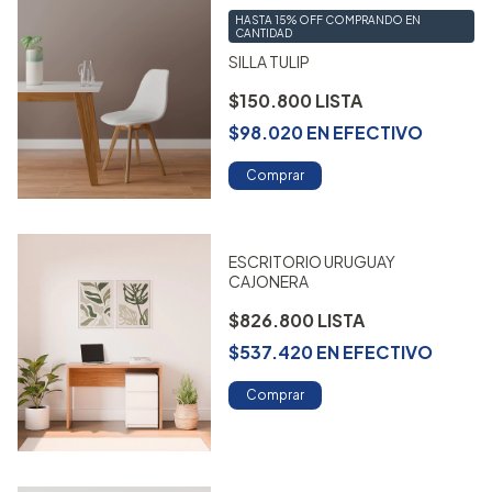
HASTA 15% OFF
COMPRANDO EN
CANTIDAD
SILLA TULIP
$150.800
$98.020
EN
EFECTIVO
Comprar
ESCRITORIO URUGUAY
CAJONERA
$826.800
$537.420
EN
EFECTIVO
Comprar