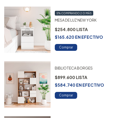
5%
COMPRANDO 2 O MÁS
MESA DE LUZ NEW YORK
$254.800
$165.620
EN
EFECTIVO
Comprar
BIBLIOTECA BORGES
$899.600
$584.740
EN
EFECTIVO
Comprar