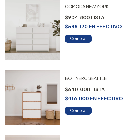
COMODA NEW YORK
$904.800
$588.120
EN
EFECTIVO
Comprar
BOTINERO SEATTLE
$640.000
$416.000
EN
EFECTIVO
Comprar