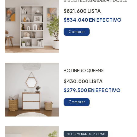
BIBLIOTECA BRADBURY DOBLE
$821.600
$534.040
EN
EFECTIVO
Comprar
BOTINERO QUEENS
$430.000
$279.500
EN
EFECTIVO
Comprar
5%
COMPRANDO 2 O MÁS