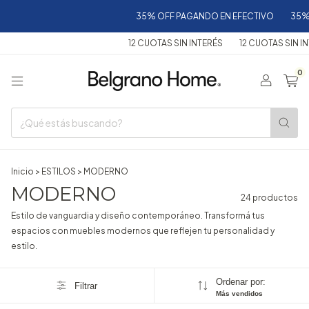
35% OFF PAGANDO EN EFECTIVO
35% OFF
12 CUOTAS SIN INTERÉS
12 CUOTAS SIN INTERÉ
0
Inicio
>
ESTILOS
>
MODERNO
MODERNO
24 productos
Estilo de vanguardia y diseño contemporáneo. Transformá tus
espacios con muebles modernos que reflejen tu personalidad y
estilo.
Ordenar por:
Filtrar
Más vendidos