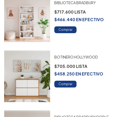
BIBLIOTECA BRADBURY
$717.600
$466.440
EN
EFECTIVO
Comprar
BOTINERO HOLLYWOOD
$705.000
$458.250
EN
EFECTIVO
Comprar