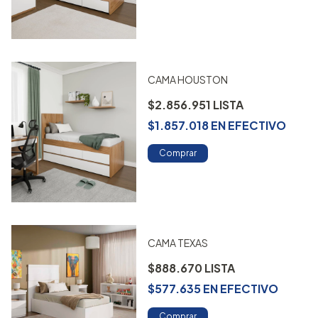
CAMA HOUSTON
$2.856.951
$1.857.018
EN
EFECTIVO
Comprar
CAMA TEXAS
$888.670
$577.635
EN
EFECTIVO
Comprar