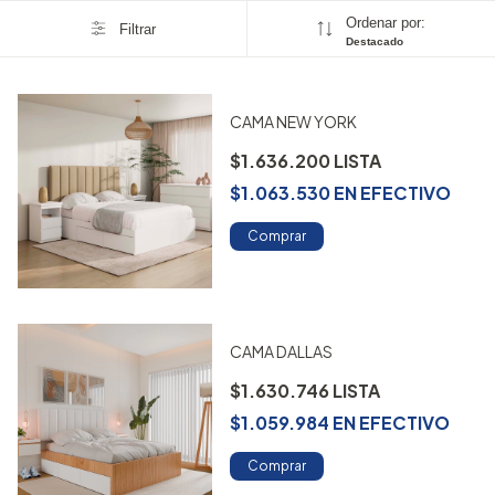
Ordenar por:
Filtrar
Destacado
CAMA NEW YORK
$1.636.200
$1.063.530
EN
EFECTIVO
Comprar
CAMA DALLAS
$1.630.746
$1.059.984
EN
EFECTIVO
Comprar