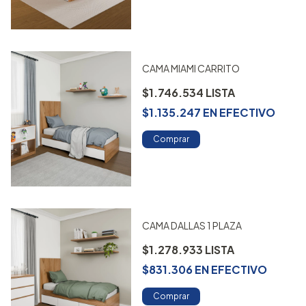
CAMA MIAMI CARRITO
$1.746.534
$1.135.247
EN
EFECTIVO
Comprar
CAMA DALLAS 1 PLAZA
$1.278.933
$831.306
EN
EFECTIVO
Comprar