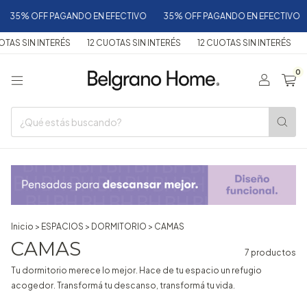
35% OFF PAGANDO EN EFECTIVO
35% OFF PAGANDO EN EFECTIVO
AS SIN INTERÉS
12 CUOTAS SIN INTERÉS
12 CUOTAS SIN INTERÉS
12
0
Inicio
>
ESPACIOS
>
DORMITORIO
>
CAMAS
CAMAS
7 productos
Tu dormitorio merece lo mejor. Hace de tu espacio un refugio
acogedor. Transformá tu descanso, transformá tu vida.